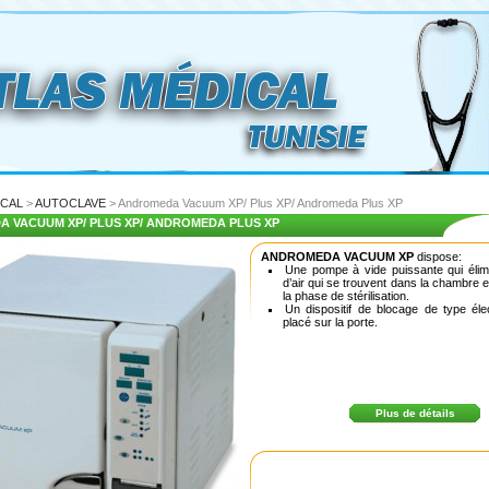
ICAL
>
AUTOCLAVE
> Andromeda Vacuum XP/ Plus XP/ Andromeda Plus XP
 VACUUM XP/ PLUS XP/ ANDROMEDA PLUS XP
ANDROMEDA VACUUM XP
dispose:
Une pompe à vide puissante qui élim
d’air qui se trouvent dans la chambre et 
la phase de stérilisation.
Un dispositif de blocage de type él
placé sur la porte.
Plus de détails