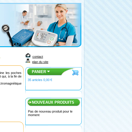
contact
plan du site
PANIER
ine les poches
qui, à la fin de
35
articles
0,00 €
ectromagnétique
NOUVEAUX PRODUITS
Pas de nouveau produit pour le
moment