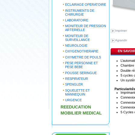
ECLAIRAGE OPERATOIRE
INSTRUMENTS DE
CHIRURGIE
LABORATOIRE
MONITEUR DE PRESSION
ARTERIELLE
Imprimer
MONITEUR DE
SURVEILLANCE
Agrandir
NEUROLOGIE
EN SAVOI
OXYGENOTHERAPIE
OXYMETRE DE POULS
L’automat
PESE PERSONNE ET
Chambre e
PESE BEBE
Double ré
POUSSE SERINGUE
5 cycles d
RESPIRATEUR
Un systè
SPENGLER
Particulari
SQUELETTE ET
Imprimant
MANNEQUIN
Connexio
URGENCE
Connexion
REEDUCATION
Connexion
5 Cycles 
MOBILIER MEDICAL