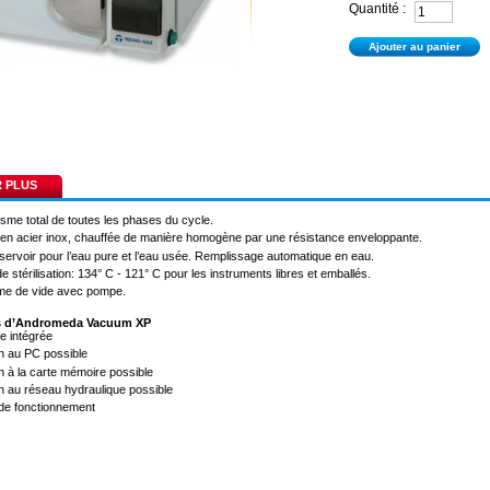
Quantité :
R PLUS
isme total de toutes les phases du cycle.
n acier inox, chauffée de manière homogène par une résistance enveloppante.
servoir pour l’eau pure et l’eau usée. Remplissage automatique en eau.
e stérilisation: 134° C - 121° C pour les instruments libres et emballés.
me de vide avec pompe.
tés d’Andromeda Vacuum XP
e intégrée
n au PC possible
 à la carte mémoire possible
 au réseau hydraulique possible
de fonctionnement